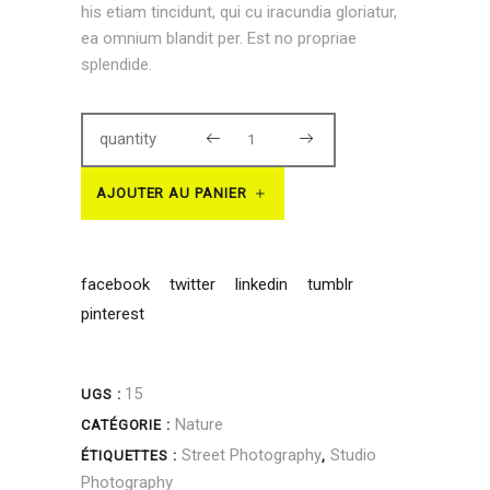
his etiam tincidunt, qui cu iracundia gloriatur,
ea omnium blandit per. Est no propriae
splendide.
Mono
quantity
Skull
AJOUTER AU PANIER
quantity
facebook
twitter
linkedin
tumblr
pinterest
15
UGS :
Nature
CATÉGORIE :
Street Photography
Studio
ÉTIQUETTES :
,
Photography