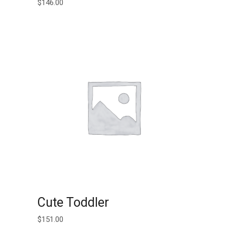
$
146.00
AJOUTER AU PANIER
Cute Toddler
$
151.00