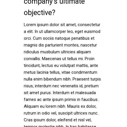
company’s ultimate
objective?
Lorem ipsum dolor sit amet, consectetur
a elit. In ut ullamcorper leo, eget euismod
orci. Cum sociis natoque penatibus et
magnis dis parturient montes, nascetur
ridiculus musbulum ultricies aliquam
convallis. Maecenas ut tellus mi. Proin
tincidunt, lectus eu volutpat mattis, ante
metus lacinia tellus, vitae condimentum
nulla enim bibendum nibh. Praesent turpis
risus, interdum nec venenatis id, pretium
sit amet purus. Interdum et malesuada
fames ac ante ipsum primis in faucibus.
Aliquam eu lorem nibh. Mauris ex dolor,
rutrum in odio vel, suscipit ultrices nunc.
Cras ipsum dolor, eleifend et nisl vel,
tempor molestie nibh. In hac habitasse