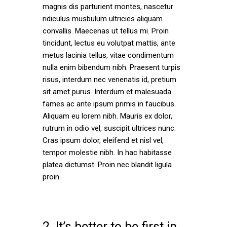
magnis dis parturient montes, nascetur
ridiculus musbulum ultricies aliquam
convallis. Maecenas ut tellus mi. Proin
tincidunt, lectus eu volutpat mattis, ante
metus lacinia tellus, vitae condimentum
nulla enim bibendum nibh. Praesent turpis
risus, interdum nec venenatis id, pretium
sit amet purus. Interdum et malesuada
fames ac ante ipsum primis in faucibus.
Aliquam eu lorem nibh. Mauris ex dolor,
rutrum in odio vel, suscipit ultrices nunc.
Cras ipsum dolor, eleifend et nisl vel,
tempor molestie nibh. In hac habitasse
platea dictumst. Proin nec blandit ligula
proin.
2. It’s better to be first in