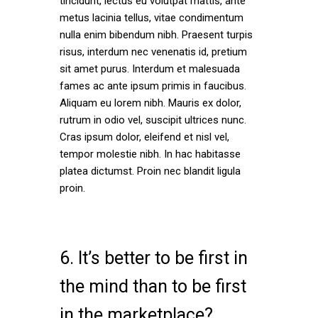
tincidunt, lectus eu volutpat mattis, ante
metus lacinia tellus, vitae condimentum
nulla enim bibendum nibh. Praesent turpis
risus, interdum nec venenatis id, pretium
sit amet purus. Interdum et malesuada
fames ac ante ipsum primis in faucibus.
Aliquam eu lorem nibh. Mauris ex dolor,
rutrum in odio vel, suscipit ultrices nunc.
Cras ipsum dolor, eleifend et nisl vel,
tempor molestie nibh. In hac habitasse
platea dictumst. Proin nec blandit ligula
proin.
6. It’s better to be first in
the mind than to be first
in the marketplace?