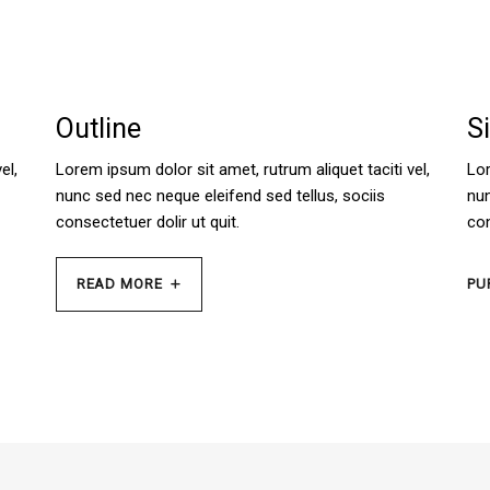
Outline
S
el,
Lorem ipsum dolor sit amet, rutrum aliquet taciti vel,
Lor
nunc sed nec neque eleifend sed tellus, sociis
nun
consectetuer dolir ut quit.
con
PU
READ MORE