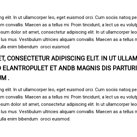
g elit. In ut ullamcorper leo, eget euismod orci. Cum sociis natoq p
m convallis. Maecen as a tellus mi. Proin tincidunt, a lect us eu volutp
m dolor sit amet, consectetur adipiscing elit. In ut ullamcorper le
lus mus. Vestibulum ultricies aliquam convallis. Maecen as a tellus mi
nulla enim bibendum oroci euismod.
T, CONSECTETUR ADIPISCING ELIT. IN UT ULLA
ID ELANTROPULET ET ANDB MAGNIS DIS PARTU
M .
g elit. In ut ullamcorper leo, eget euismod orci. Cum sociis natoq p
m convallis. Maecen as a tellus mi. Proin tincidunt, a lect us eu volutp
m dolor sit amet, consectetur adipiscing elit. In ut ullamcorper le
lus mus. Vestibulum ultricies aliquam convallis. Maecen as a tellus mi
nulla enim bibendum oroci euismod.