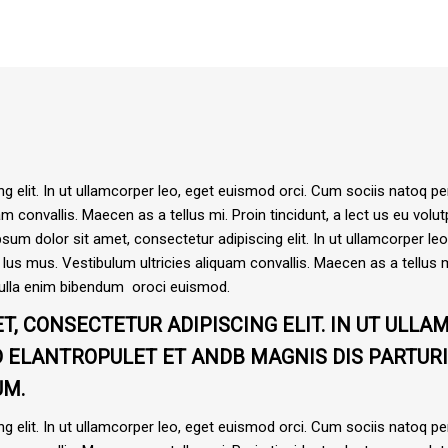
g elit. In ut ullamcorper leo, eget euismod orci. Cum sociis natoq p
m convallis. Maecen as a tellus mi. Proin tincidunt, a lect us eu volutp
m dolor sit amet, consectetur adipiscing elit. In ut ullamcorper le
lus mus. Vestibulum ultricies aliquam convallis. Maecen as a tellus mi
nulla enim bibendum oroci euismod.
T, CONSECTETUR ADIPISCING ELIT. IN UT ULLA
ID ELANTROPULET ET ANDB MAGNIS DIS PARTU
UM.
g elit. In ut ullamcorper leo, eget euismod orci. Cum sociis natoq p